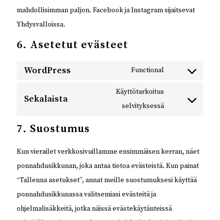
mahdollisimman paljon. Facebook ja Instagram sijaitsevat
Yhdysvalloissa.
6. Asetetut evästeet
WordPress
Functional
Consent
to
Käyttötarkoitus
Sekalaista
service
selvityksessä
Consent
wordpress
to
7. Suostumus
service
sekalaista
Kun vierailet verkkosivuillamme ensimmäisen kerran, näet
ponnahdusikkunan, joka antaa tietoa evästeistä. Kun painat
“Tallenna asetukset”, annat meille suostumuksesi käyttää
ponnahdusikkunassa valitsemiasi evästeitä ja
ohjelmalisäkkeitä, jotka näissä evästekäytänteissä