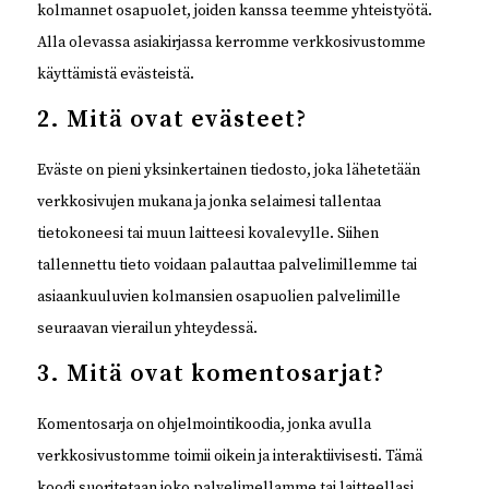
kolmannet osapuolet, joiden kanssa teemme yhteistyötä.
Alla olevassa asiakirjassa kerromme verkkosivustomme
käyttämistä evästeistä.
2. Mitä ovat evästeet?
Eväste on pieni yksinkertainen tiedosto, joka lähetetään
verkkosivujen mukana ja jonka selaimesi tallentaa
tietokoneesi tai muun laitteesi kovalevylle. Siihen
tallennettu tieto voidaan palauttaa palvelimillemme tai
asiaankuuluvien kolmansien osapuolien palvelimille
seuraavan vierailun yhteydessä.
3. Mitä ovat komentosarjat?
Komentosarja on ohjelmointikoodia, jonka avulla
verkkosivustomme toimii oikein ja interaktiivisesti. Tämä
koodi suoritetaan joko palvelimellamme tai laitteellasi.