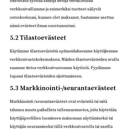
toistuvasti syöttää samoja tietoja vieraillessasi
verkkosivuillamme ja esimerkiksi tuotteet säilyvät
ostoskorissasi, kunnes olet maksanut. Saatamme asettaa
nämä evästeet ilman suostumustasi.
5.2 Tilastoevästeet
Käytämme tilastoevästeitä optimoidaksemme käyttäjiemme
verkkosivustokokemuksen. Näiden tilastoevästeiden avulla
saamme tietoa verkkosivustomme käytöstä. Pyydämme
lupaasi tilastoevästeiden sijoittamiseen.
5.3 Markkinointi-/seurantaevästeet
Markkinointi-/seurantaevästeet ovat evästeitä tai mitä
tahansa muuta paikallista tallennusmuotoa, joita käytetään
käyttäjäprofiilien luomiseen mainonnan näyttämiseksi tai
käyttäjän seuraamiseksi tällä verkkosivustolla tai useilla